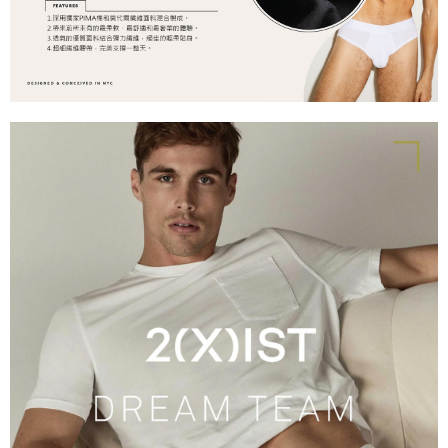
https://aftee.tw/terms/#terms3
３．未成年的使用者請事先徵得法定代理人或監護人之同意方可使用
郵局快捷(隔天到貨，需先line@客服通知小編)
「AFTEE先享後付」，若未經同意申辦者引起之損失，本公司不負相關責
任。
每筆NT$100
４．使用「AFTEE先享後付」時，將依據個別帳號之用戶狀況，依本公司即
時審查核予不同之上限額度；若仍有額度不足之情形，本公司將視審查結果
海外宅配
查看運費
請求用戶進行身份認證。
５．嚴禁一人註冊多個帳號或使用他人資訊註冊。若發現惡意使用之情形，
恩沛科技股份有限公司將有權停止該用戶之使用額度並採取法律行動。