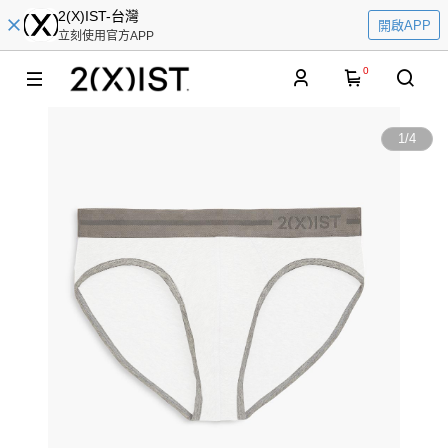
2(X)IST-台灣
開啟APP
立刻使用官方APP
0
1
/
4