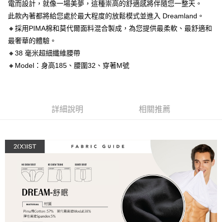
【關於「AFTEE先享後付」】
電而設計，就像一場美夢，這種崇高的舒適感將伴隨您一整天。
ATM付款
AFTEE先享後付是「在收到商品之後才付款」的支付方式。 讓您購物簡單
此款內著都將給您處於最大程度的放鬆模式並進入 Dreamland。
便利好安心！
１．簡單：不需註冊會員、不需綁卡、不需儲值。
🔸採用PIMA棉和莫代爾面料混合製成，為您提供最柔軟、最舒適和
運送方式
２．便利：只要手機號碼，簡訊認證，即可結帳。
最奢華的體驗。
３．安心：先確認商品／服務後，再付款。
全家取貨付款
🔸38 毫米超細纖維腰帶
每筆NT$80，滿NT$1,200(含以上)免運費
【「AFTEE先享後付」結帳流程】
🔸Model：身高185、腰圍32、穿著M號
１．於結帳方式選擇「AFTEE先享後付」後，將跳轉至「AFTEE先享後付」
付款後全家取貨
結帳頁面，進行簡訊認證並確認金額後，即可完成結帳。
２．訂單成立數日內，您將收到繳費通知簡訊。
每筆NT$80，滿NT$1,200(含以上)免運費
３．收到繳費通知簡訊後14天內，點擊此簡訊中的連結，可透過四大超商／
ATM／網路銀行／等多元方式進行付款，方視為交易完成。
詳細說明
相關推薦
7-11取貨付款
※ 請注意：結帳手續完成當下不需立刻繳費，但若您需要取消訂單，請聯絡
每筆NT$80，滿NT$1,200(含以上)免運費
購買商品的店家。未經商家同意取消之訂單仍視為有效，需透過AFTEE先享
後付繳納相關費用。
付款後7-11取貨
※ 交易是否成功請以「AFTEE先享後付 」之結帳頁面顯示為準，若有關於
是否繳費成功／繳費後需取消欲退款等相關疑問，請聯繫「AFTEE先享後付
每筆NT$80，滿NT$1,200(含以上)免運費
客戶支援中心」
https://netprotections.freshdesk.com/support/home
宅配
【注意事項】
１．透過由恩沛科技股份有限公司提供之「AFTEE先享後付」服務完成之交
每筆NT$85，滿NT$1,200(含以上)免運費
易，需依本服務之必要範圍內提供個人資料，並將交易相關給付款項請求債
權轉讓予恩沛科技股份有限公司。
澎湖、金門、馬祖、小琉球、綠島、蘭嶼(郵局配送)
２．關於個人資料處理事宜，請瀏覽以下網址：
每筆NT$125