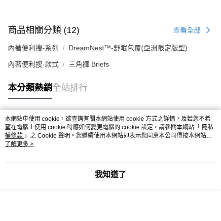
商品相關分類 (12)
查看全部
內著便利搜-系列
DreamNest™-舒眠包覆(亞洲限定版型)
內著便利搜-款式
三角褲 Briefs
本分類熱銷
全站排行
本網站中使用 cookie，欲查詢有關本網站使用 cookie 方式之詳情，及若您不希
熱門標籤
望在電腦上使用 cookie 時應如何變更電腦的 cookie 設定，請參閱本網站「
隱私
權條款
」之 Cookie 聲明。您繼續使用本網站即表示您同意本公司得按本網站使
用條款之 Cookie 聲明使用 cookie。
了解更多 >
我知道了