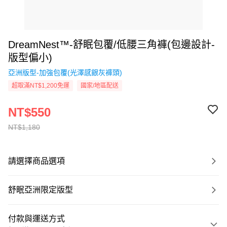
DreamNest™-舒眠包覆/低腰三角褲(包邊設計-
版型偏小)
亞洲版型-加強包覆(光澤感銀灰褲頭)
超取滿NT$1,200免運
國家/地區配送
NT$550
NT$1,180
請選擇商品選項
舒眠亞洲限定版型
付款與運送方式