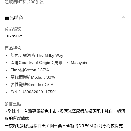
超取滿NT$1,200免運
付款方式
商品特色
信用卡一次付款
商品編號
信用卡分期付款
10785029
3 期 0 利率 每期
NT$183
21家銀行
商品特色
合作金庫商業銀行
第一商業銀行
超商取貨付款
顏色：銀河系 The Milky Way
華南商業銀行
彰化商業銀行
產地Country of Origin：馬來西亞Malaysia
LINE Pay
上海商業儲蓄銀行
台北富邦商業銀行
國泰世華商業銀行
兆豐國際商業銀行
Pima棉Cotton：57%
Apple Pay
臺灣中小企業銀行
台中商業銀行
莫代爾纖維Modal：38%
匯豐（台灣）商業銀行
華泰商業銀行
彈性纖維Spandex：5%
街口支付
聯邦商業銀行
遠東國際商業銀行
S/N：U39032029_17501
元大商業銀行
永豐商業銀行
悠遊付
玉山商業銀行
星展（台灣）商業銀行
銷售重點
台新國際商業銀行
中國信託商業銀行
全盈+PAY
⭐全球唯一台灣專屬新色上市⭐獨家光澤感銀灰褲頭配上純白，銀河
台灣樂天信用卡公司
AFTEE先享後付
般的質感體驗
相關說明
一夜好眠對於迎接白天至關重要。全新的DREAM 系列專為夜間充