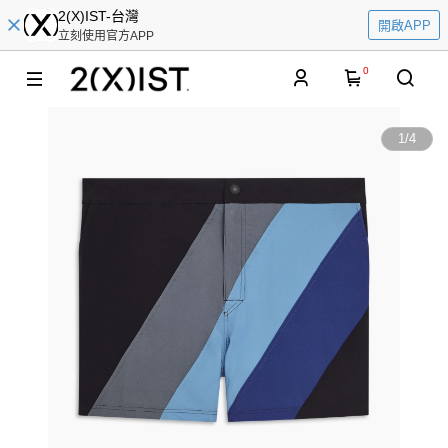
2(X)IST-台灣
開啟APP
立刻使用官方APP
0
1
/
4