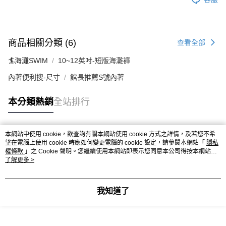
商品相關分類 (6)
查看全部
🏄海灘SWIM
10~12英吋-短版海灘褲
內著便利搜-尺寸
館長推薦S號內著
本分類熱銷
全站排行
本網站中使用 cookie，欲查詢有關本網站使用 cookie 方式之詳情，及若您不希
熱門標籤
望在電腦上使用 cookie 時應如何變更電腦的 cookie 設定，請參閱本網站「
隱私
權條款
」之 Cookie 聲明。您繼續使用本網站即表示您同意本公司得按本網站使
用條款之 Cookie 聲明使用 cookie。
了解更多 >
我知道了