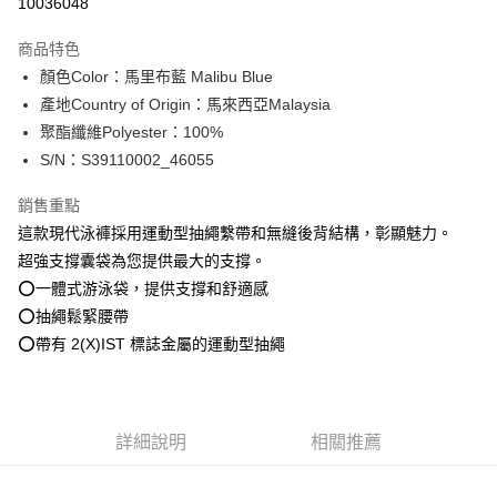
10036048
3 期 0 利率 每期
NT$726
21家銀行
商品特色
合作金庫商業銀行
第一商業銀行
超商取貨付款
顏色Color：馬里布藍 Malibu Blue
華南商業銀行
彰化商業銀行
產地Country of Origin：馬來西亞Malaysia
LINE Pay
上海商業儲蓄銀行
台北富邦商業銀行
國泰世華商業銀行
兆豐國際商業銀行
聚酯纖維Polyester：100%
Apple Pay
臺灣中小企業銀行
台中商業銀行
S/N：S39110002_46055
匯豐（台灣）商業銀行
華泰商業銀行
街口支付
聯邦商業銀行
遠東國際商業銀行
銷售重點
元大商業銀行
永豐商業銀行
悠遊付
這款現代泳褲採用運動型抽繩繫帶和無縫後背結構，彰顯魅力。
玉山商業銀行
星展（台灣）商業銀行
超強支撐囊袋為您提供最大的支撐。
台新國際商業銀行
中國信託商業銀行
全盈+PAY
⭕一體式游泳袋，提供支撐和舒適感
台灣樂天信用卡公司
AFTEE先享後付
⭕抽繩鬆緊腰帶
相關說明
⭕帶有 2(X)IST 標誌金屬的運動型抽繩
【關於「AFTEE先享後付」】
ATM付款
AFTEE先享後付是「在收到商品之後才付款」的支付方式。 讓您購物簡單
便利好安心！
１．簡單：不需註冊會員、不需綁卡、不需儲值。
運送方式
詳細說明
相關推薦
２．便利：只要手機號碼，簡訊認證，即可結帳。
３．安心：先確認商品／服務後，再付款。
全家取貨付款