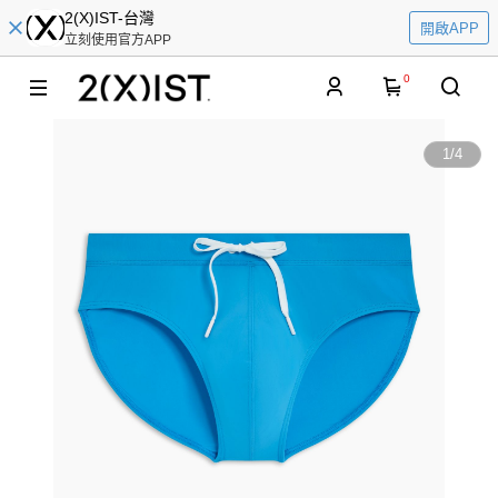
2(X)IST-台灣
開啟APP
立刻使用官方APP
0
1
/
4