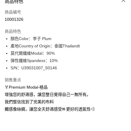
商品特色
信用卡一次付款
商品编号
信用卡分期付款
10001326
3期 0利率，每期
NT$230
21家银行
商品特色
合作金库商业银行
第一商业银行
超商取货付款
顏色Color：李子 Plum
华南商业银行
彰化商业银行
產地Country of Origin：泰國Thailandt
LINE Pay
上海商业储蓄银行
台北富邦商业银行
国泰世华商业银行
兆丰国际商业银行
莫代爾纖維Modal：90%
Apple Pay
台湾中小企业银行
台中商业银行
彈性纖維Spandexs：10%
汇丰（台湾）商业银行
华泰商业银行
S/N：U39031007_50146
街口支付
联邦商业银行
远东国际商业银行
元大商业银行
永丰商业银行
悠遊付
销售重点
玉山商业银行
星展（台湾）商业银行
🏅Premium Modal-極品
台新国际商业银行
中国信托商业银行
Plus PAY
增強您的舒適感，讓您整日覺得自己一無所有。
台湾乐天信用卡公司
AFTEE先享后付
我們堅信找到了完美的布料
相关说明
觸感像絲綢，讓您全天舒適感受🤟更好的透氣性💨
一、關於 AFTEE先享後付
ATM付款
1. 於付款方式選擇AFTEE先享後付，將跳出AFTEE先享後付手機驗證視
窗。
2. 進行簡訊驗證之後，即可完成結帳手續。