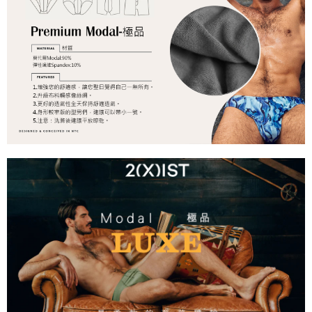
AFTEE 於本服務必要服務範圍內運用。關於 AFTEE 對於個人資料之蒐集、
每笔NT$100
處理、利用，詳參 AFTEE 官網之『個人資料蒐集、處理及利用告知聲明』
（
https://aftee.tw/privacypolicy/
）。
海外宅配
查看运费
若款項超過繳費期限，將根據當次的金額加收年利率 16% 的逾期滯納金。
未成年的使用者，請事先徵得法定代理人或監護人之同意方可使用
AFTEE。
若您對於個人資料之處理、利用有任何疑問，或欲行使相關法律權利，請聯
繫恩沛科技股份有限公司。若您不同意我們將上開所示之個人資料，連同必
要之購買訂單資訊提供予 AFTEE ，或讓 AFTEE 蒐集處理利用您的個人資
料，請勿選用本服務。