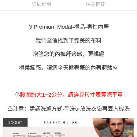
运送方式
详细说明
相关推荐
3. 訂單確認後不需事先繳費，商品會配送至您的指定地址。
4. 下訂完成後，您的手機會收到一封繳費通知簡訊，APP會員則會收到
全家取貨付款
AFTEE APP推播通知。
每笔NT$80，满NT$1,200(含以上)免运费
5. 收到商品當下無需繳費，確認無誤後，請再利用繳費通知簡訊或AFTEE
🏅Premium Modal-極品-男性內著
APP於四大便利商店‧ATM/網銀等方式進行付款。
付款後全家取貨
請留意繳費期限為 14 天。唯有下載 AFTEE App 成為 AFTEE 會員者方能享
我們堅信找到了完美的布料
每笔NT$80，满NT$1,200(含以上)免运费
有最長 45 天內付款之服務。
7-11取貨付款
增強您的內褲舒適感，更親膚
繳費期限，為商家向您請款的時間，再加上使用AFTEE可延長的天數所計算
每笔NT$80，满NT$1,200(含以上)免运费
出。使用AFTEE下訂可以延長您收到商品前的繳費天數，但無法保證一定能
夠在期限內收到商品(例如:預購商品或預計到貨時間較長者)。因此無論收到
極柔觸感，讓您全天極奢華的內著體驗🤟
付款後7-11取貨
商品與否，仍需要請您在AFTEE規定的時間內完成繳費。
每笔NT$80，满NT$1,200(含以上)免运费
二、付款限制
1. 初次使用 AFTEE 時，將依認證結果及本公司審查結果，核予每個人不同
宅配
之上限額度
⚠
腰圍約大1~2公分，請詳見尺寸表實際平量
2. 結帳金額須大於NT$30
每笔NT$85，满NT$1,200(含以上)免运费
3. 目前僅支援台灣會員
⚠注意：建議洗滌方式-手洗or放洗衣袋再丟入機洗
澎湖、金門、馬祖、小琉球、綠島、蘭嶼(郵局配送)
三、聲明條款
每笔NT$125
「AFTEE先享後付」(下稱本服務)乃由恩沛科技股份有限公司(下稱 AFTEE )
所提供，並由 AFTEE 向您收取款項。因使用本服務所須提供之個人資料(包
郵局快捷(隔天到貨，需先line@客服通知小編)
含但不限於訂購人姓名、電話，收件人姓名、電話、收件地址)，將交付予